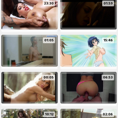
23:30
01:59
01:05
15:46
00:05
06:53
10:12
02:06