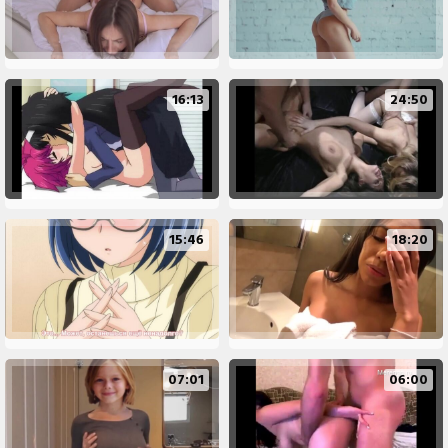
16:13
24:50
15:46
18:20
07:01
06:00