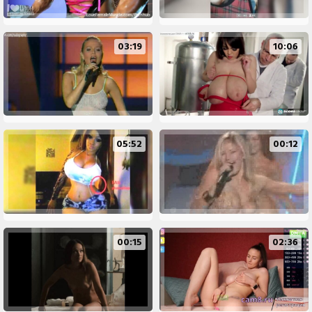
03:19
10:06
05:52
00:12
00:15
02:36