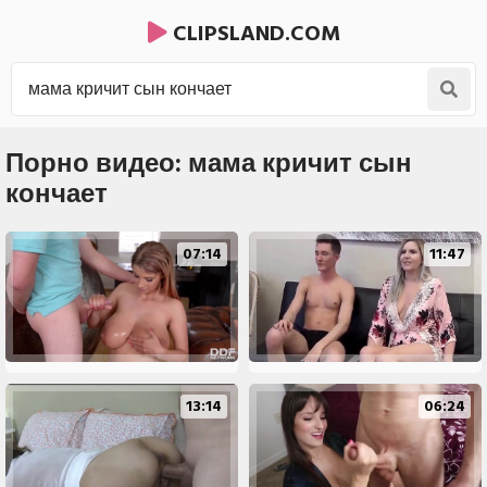
CLIPSLAND.COM
Порно видео: мама кричит сын
кончает
07:14
11:47
13:14
06:24