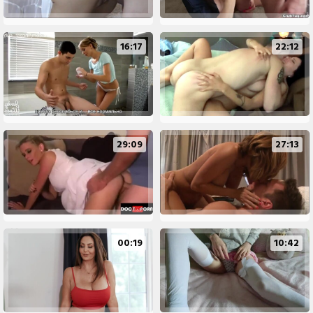
16:17
22:12
29:09
27:13
00:19
10:42