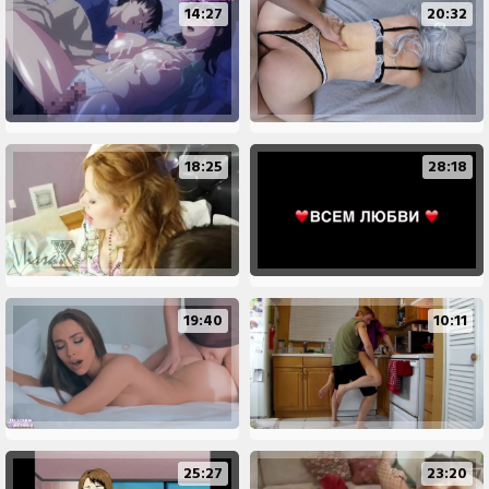
14:27
20:32
18:25
28:18
19:40
10:11
25:27
23:20